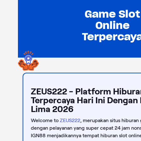
Game Slot
Online
Terpercay
ZEUS222 - Platform Hibur
Terpercaya Hari Ini Dengan
Lima 2026
Welcome to
ZEUS222
, merupakan situs hiburan
dengan pelayanan yang super cepat 24 jam non
IGN88 menjadikannya tempat hiburan slot online