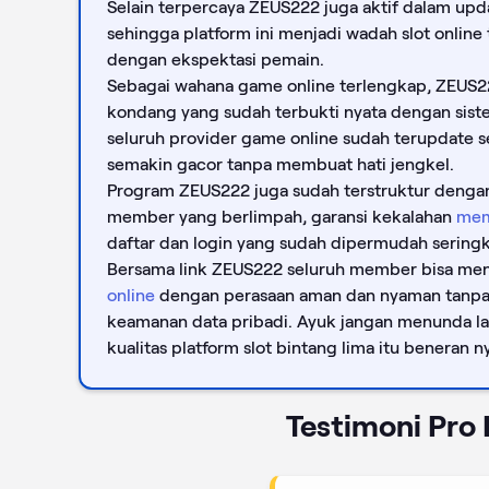
Selain terpercaya ZEUS222 juga aktif dalam upda
sehingga platform ini menjadi wadah slot online 
dengan ekspektasi pemain.
Sebagai wahana game online terlengkap, ZEUS22
kondang yang sudah terbukti nyata dengan sist
seluruh provider game online sudah terupdate se
semakin gacor tanpa membuat hati jengkel.
Program ZEUS222 juga sudah terstruktur dengan
member yang berlimpah, garansi kekalahan
mem
daftar dan login yang sudah dipermudah sering
Bersama link ZEUS222 seluruh member bisa me
online
dengan perasaan aman dan nyaman tanpa 
keamanan data pribadi. Ayuk jangan menunda la
kualitas platform slot bintang lima itu beneran n
Testimoni Pro 