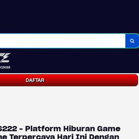
IGN88
DAFTAR
S222 - Platform Hiburan Game
ne Terpercaya Hari Ini Dengan