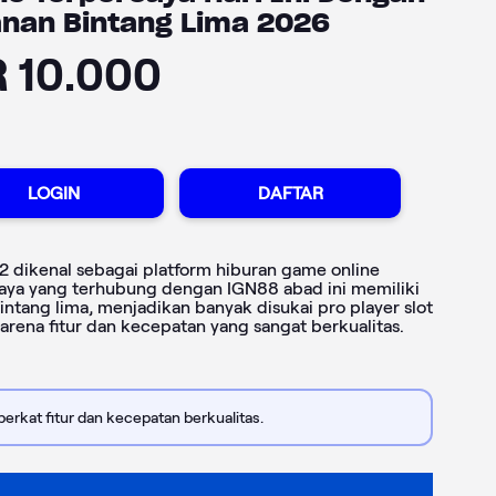
nan Bintang Lima 2026
R 10.000
LOGIN
DAFTAR
 dikenal sebagai platform hiburan game online
aya yang terhubung dengan IGN88 abad ini memiliki
bintang lima, menjadikan banyak disukai pro player slot
karena fitur dan kecepatan yang sangat berkualitas.
 berkat fitur dan kecepatan berkualitas.