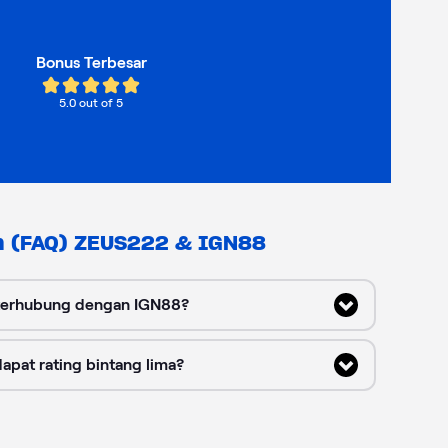
Bonus Terbesar
5.0 out of 5
 (FAQ) ZEUS222 & IGN88
terhubung dengan IGN88?
at rating bintang lima?