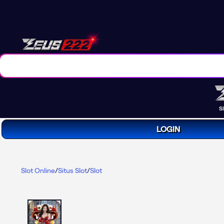
Terhubung Dengan IGN88 — Akses Login & Daftar Semakin 
Disukai Pro Player Slot Online Berkat Fitur & Kecepatan Berk
S
LOGIN
Slot Online
/
Situs Slot
/
Slot