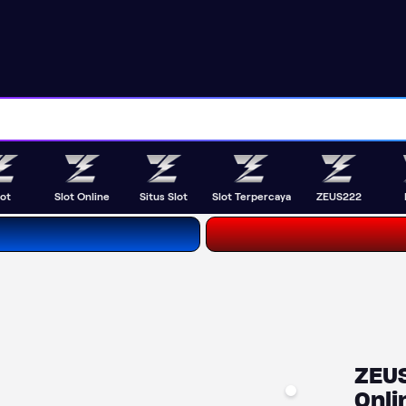
Ringkas
ualitas
lot
Slot Online
Situs Slot
Slot Terpercaya
ZEUS222
ZEU
Onli