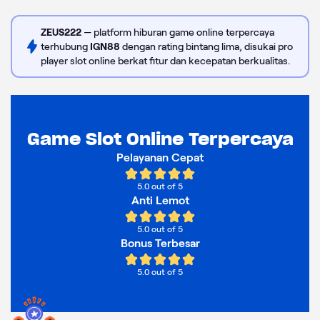
ZEUS222
— platform hiburan game online terpercaya
terhubung
IGN88
dengan rating bintang lima, disukai pro
player slot online berkat fitur dan kecepatan berkualitas.
Game Slot Online Terpercaya
Pelayanan Cepat
5.0 out of 5
Anti Lemot
5.0 out of 5
Bonus Terbesar
5.0 out of 5