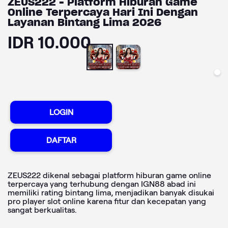
ZEUS222 - Platform Hiburan Game
Online Terpercaya Hari Ini Dengan
Layanan Bintang Lima 2026
IDR 10.000
LOGIN
DAFTAR
ZEUS222 dikenal sebagai platform hiburan game online
terpercaya yang terhubung dengan IGN88 abad ini
memiliki rating bintang lima, menjadikan banyak disukai
pro player slot online karena fitur dan kecepatan yang
sangat berkualitas.