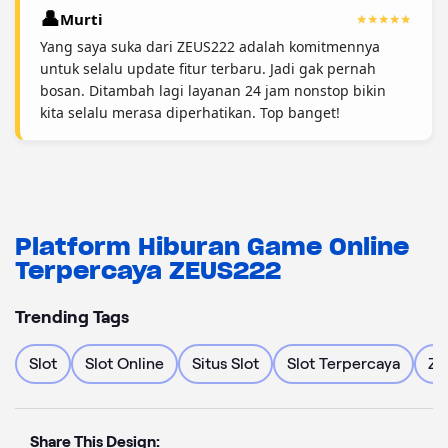
Murti
Yang saya suka dari ZEUS222 adalah komitmennya
untuk selalu update fitur terbaru. Jadi gak pernah
bosan. Ditambah lagi layanan 24 jam nonstop bikin
kita selalu merasa diperhatikan. Top banget!
Platform Hiburan Game Online
Terpercaya ZEUS222
Trending Tags
Slot
Slot Online
Situs Slot
Slot Terpercaya
ZE
Share This Design: