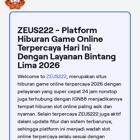
ZEUS222 - Platform
Hiburan Game Online
Terpercaya Hari Ini
Dengan Layanan Bintang
Lima 2026
Welcome to
ZEUS222
, merupakan situs
hiburan game online terpercaya 2026 dengan
pelayanan yang super cepat 24 jam nonstop
juga terhubung dengan IGN88 menjadikannya
tempat hiburan slot online paling asik dan
nyaman. Selain terpercaya ZEUS222 juga aktif
dalam update fitur dan sistem terbarunya,
sehingga platform ini menjadi wadah slot
online terpercaya selalu sesuai dengan