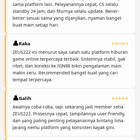
sama platform lain. Pelayanannya cepat, CS selalu
standby 24 jam, dan fiturnya selalu update. Bener-
bener sesuai sama yang dijanjikan, nyaman banget
buat main setiap hari.
Raka
ZEUS222 ini menurut saya salah satu platform hiburan
game online terpercaya terbaik. Sistemnya stabil, gak
ribet, dan koneksi ke IGN88 bikin pengalaman main
makin seru. Recommended banget buat yang cari
tempat terpercaya.
Galih
Awalnya coba-coba, tapi sekarang jadi member setia
ZEUS222. Prosesnya cepat, tampilannya user-friendly,
dan yang paling penting pelayanannya bintang lima.
Jarang nemu platform yang konsisten kayak gini.