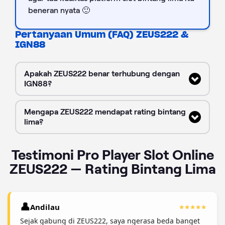
beneran nyata 🙂
Pertanyaan Umum (FAQ) ZEUS222 &
IGN88
Apakah ZEUS222 benar terhubung dengan
IGN88?
Mengapa ZEUS222 mendapat rating bintang
lima?
Testimoni Pro Player Slot Online
ZEUS222 — Rating Bintang Lima
Andilau
Sejak gabung di ZEUS222, saya ngerasa beda banget