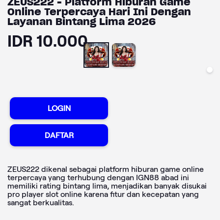
ZEUS222 - Platform Hiburan Game
Online Terpercaya Hari Ini Dengan
Layanan Bintang Lima 2026
IDR 10.000
LOGIN
DAFTAR
ZEUS222 dikenal sebagai platform hiburan game online
terpercaya yang terhubung dengan IGN88 abad ini
memiliki rating bintang lima, menjadikan banyak disukai
pro player slot online karena fitur dan kecepatan yang
sangat berkualitas.