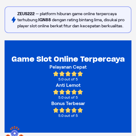
ZEUS222
— platform hiburan game online terpercaya
terhubung
IGN88
dengan rating bintang lima, disukai pro
player slot online berkat fitur dan kecepatan berkualitas.
Game Slot Online Terpercaya
Pelayanan Cepat
5.0 out of 5
Anti Lemot
5.0 out of 5
Bonus Terbesar
5.0 out of 5