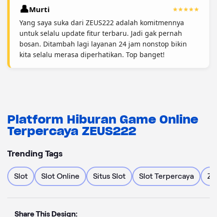
Murti
Yang saya suka dari ZEUS222 adalah komitmennya
untuk selalu update fitur terbaru. Jadi gak pernah
bosan. Ditambah lagi layanan 24 jam nonstop bikin
kita selalu merasa diperhatikan. Top banget!
Platform Hiburan Game Online
Terpercaya ZEUS222
Trending Tags
Slot
Slot Online
Situs Slot
Slot Terpercaya
ZE
Share This Design: