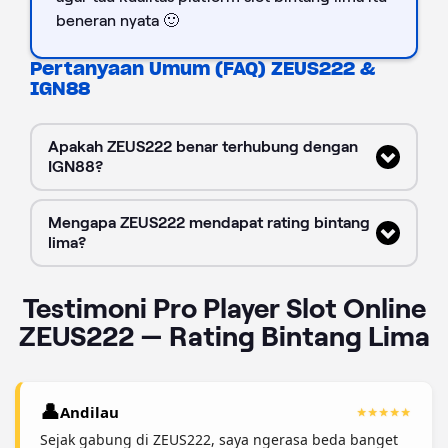
beneran nyata 🙂
Pertanyaan Umum (FAQ) ZEUS222 &
IGN88
Apakah ZEUS222 benar terhubung dengan
IGN88?
Mengapa ZEUS222 mendapat rating bintang
lima?
Testimoni Pro Player Slot Online
ZEUS222 — Rating Bintang Lima
Andilau
Sejak gabung di ZEUS222, saya ngerasa beda banget