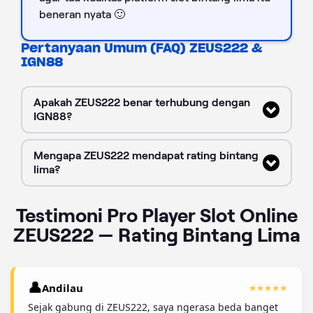
beneran nyata 🙂
Pertanyaan Umum (FAQ) ZEUS222 &
IGN88
Apakah ZEUS222 benar terhubung dengan
IGN88?
Mengapa ZEUS222 mendapat rating bintang
lima?
Testimoni Pro Player Slot Online
ZEUS222 — Rating Bintang Lima
Andilau
Sejak gabung di ZEUS222, saya ngerasa beda banget