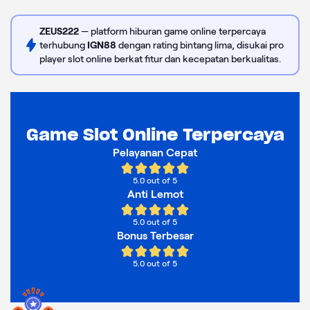
ZEUS222
— platform hiburan game online terpercaya
terhubung
IGN88
dengan rating bintang lima, disukai pro
player slot online berkat fitur dan kecepatan berkualitas.
Game Slot Online Terpercaya
Pelayanan Cepat
5.0 out of 5
Anti Lemot
5.0 out of 5
Bonus Terbesar
5.0 out of 5