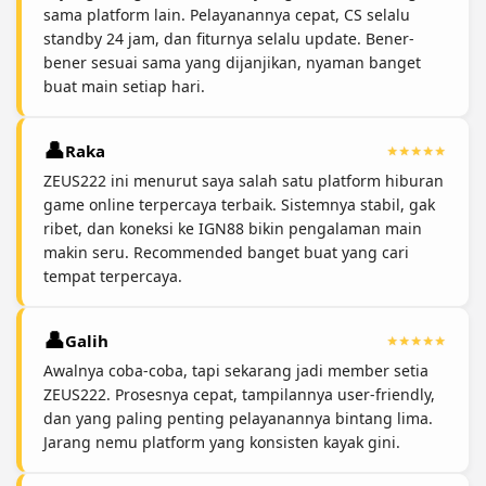
sama platform lain. Pelayanannya cepat, CS selalu
standby 24 jam, dan fiturnya selalu update. Bener-
bener sesuai sama yang dijanjikan, nyaman banget
buat main setiap hari.
Raka
ZEUS222 ini menurut saya salah satu platform hiburan
game online terpercaya terbaik. Sistemnya stabil, gak
ribet, dan koneksi ke IGN88 bikin pengalaman main
makin seru. Recommended banget buat yang cari
tempat terpercaya.
Galih
Awalnya coba-coba, tapi sekarang jadi member setia
ZEUS222. Prosesnya cepat, tampilannya user-friendly,
dan yang paling penting pelayanannya bintang lima.
Jarang nemu platform yang konsisten kayak gini.