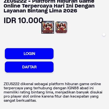
ZEUS222 - Platform Hiburan Game
Online Terpercaya Hari Ini Dengan
Layanan Bintang Lima 2026
IDR 10.000
LOGIN
DAFTAR
ZEUS222 dikenal sebagai platform hiburan game online
terpercaya yang terhubung dengan IGN88 abad ini
memiliki rating bintang lima, menjadikan banyak disukai
pro player slot online karena fitur dan kecepatan yang
sangat berkualitas.