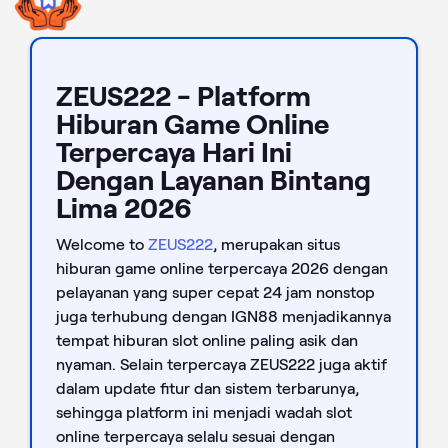
ZEUS222 - Platform
Hiburan Game Online
Terpercaya Hari Ini
Dengan Layanan Bintang
Lima 2026
Welcome to
ZEUS222
, merupakan situs
hiburan game online terpercaya 2026 dengan
pelayanan yang super cepat 24 jam nonstop
juga terhubung dengan IGN88 menjadikannya
tempat hiburan slot online paling asik dan
nyaman. Selain terpercaya ZEUS222 juga aktif
dalam update fitur dan sistem terbarunya,
sehingga platform ini menjadi wadah slot
online terpercaya selalu sesuai dengan