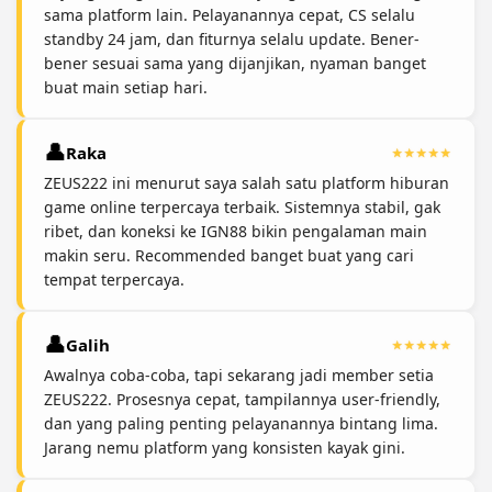
sama platform lain. Pelayanannya cepat, CS selalu
standby 24 jam, dan fiturnya selalu update. Bener-
bener sesuai sama yang dijanjikan, nyaman banget
buat main setiap hari.
Raka
ZEUS222 ini menurut saya salah satu platform hiburan
game online terpercaya terbaik. Sistemnya stabil, gak
ribet, dan koneksi ke IGN88 bikin pengalaman main
makin seru. Recommended banget buat yang cari
tempat terpercaya.
Galih
Awalnya coba-coba, tapi sekarang jadi member setia
ZEUS222. Prosesnya cepat, tampilannya user-friendly,
dan yang paling penting pelayanannya bintang lima.
Jarang nemu platform yang konsisten kayak gini.