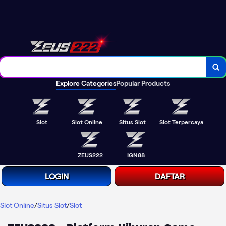
Terhubung Dengan IGN88 — Akses Login & Daftar Semakin Ringkas
Disukai Pro Player Slot Online Berkat Fitur & Kecepatan Berkualitas
Explore Categories
Popular Products
Slot
Slot Online
Situs Slot
Slot Terpercaya
ZEUS222
IGN88
LOGIN
DAFTAR
Slot Online
/
Situs Slot
/
Slot