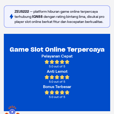
ZEUS222
— platform hiburan game online terpercaya
terhubung
IGN88
dengan rating bintang lima, disukai pro
player slot online berkat fitur dan kecepatan berkualitas.
Game Slot Online Terpercaya
Pelayanan Cepat
5.0 out of 5
Anti Lemot
5.0 out of 5
Bonus Terbesar
5.0 out of 5