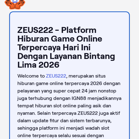
ZEUS222 - Platform
Hiburan Game Online
Terpercaya Hari Ini
Dengan Layanan Bintang
Lima 2026
Welcome to
ZEUS222
, merupakan situs
hiburan game online terpercaya 2026 dengan
pelayanan yang super cepat 24 jam nonstop
juga terhubung dengan IGN88 menjadikannya
tempat hiburan slot online paling asik dan
nyaman. Selain terpercaya ZEUS222 juga aktif
dalam update fitur dan sistem terbarunya,
sehingga platform ini menjadi wadah slot
online terpercaya selalu sesuai dengan