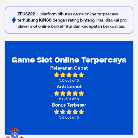
ZEUS222
— platform hiburan game online terpercaya
terhubung
IGN88
dengan rating bintang lima, disukai pro
player slot online berkat fitur dan kecepatan berkualitas.
Game Slot Online Terpercaya
Pelayanan Cepat
5.0 out of 5
Anti Lemot
5.0 out of 5
Bonus Terbesar
5.0 out of 5