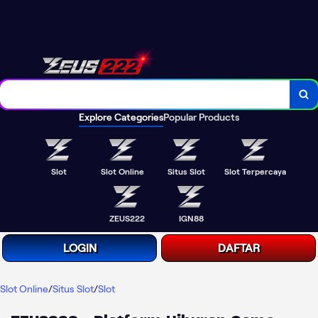
Terhubung Dengan IGN88 — Akses Login & Daftar Semakin Ringkas
Disukai Pro Player Slot Online Berkat Fitur & Kecepatan Berkualitas
Explore Categories
Popular Products
Slot
Slot Online
Situs Slot
Slot Terpercaya
ZEUS222
IGN88
LOGIN
DAFTAR
Slot Online
/
Situs Slot
/
Slot