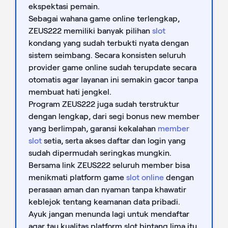
ekspektasi pemain.
Sebagai wahana game online terlengkap,
ZEUS222 memiliki banyak pilihan
slot
kondang yang sudah terbukti nyata dengan
sistem seimbang. Secara konsisten seluruh
provider game online sudah terupdate secara
otomatis agar layanan ini semakin gacor tanpa
membuat hati jengkel.
Program ZEUS222 juga sudah terstruktur
dengan lengkap, dari segi bonus new member
yang berlimpah, garansi kekalahan
member
slot
setia, serta akses daftar dan login yang
sudah dipermudah seringkas mungkin.
Bersama link ZEUS222 seluruh member bisa
menikmati platform game
slot online
dengan
perasaan aman dan nyaman tanpa khawatir
keblejok tentang keamanan data pribadi.
Ayuk jangan menunda lagi untuk mendaftar
agar tau kualitas platform slot bintang lima itu