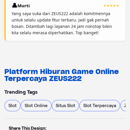
Murti
Yang saya suka dari ZEUS222 adalah komitmennya
untuk selalu update fitur terbaru. Jadi gak pernah
bosan. Ditambah lagi layanan 24 jam nonstop bikin
kita selalu merasa diperhatikan. Top banget!
Platform Hiburan Game Online
Terpercaya ZEUS222
Trending Tags
Slot
Slot Online
Situs Slot
Slot Terpercaya
ZE
Share This Design: