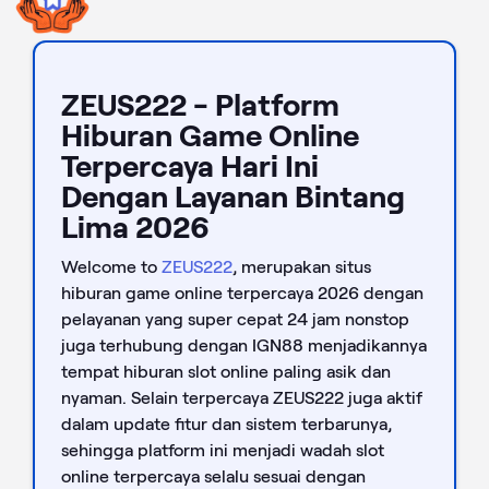
ZEUS222 - Platform
Hiburan Game Online
Terpercaya Hari Ini
Dengan Layanan Bintang
Lima 2026
Welcome to
ZEUS222
, merupakan situs
hiburan game online terpercaya 2026 dengan
pelayanan yang super cepat 24 jam nonstop
juga terhubung dengan IGN88 menjadikannya
tempat hiburan slot online paling asik dan
nyaman. Selain terpercaya ZEUS222 juga aktif
dalam update fitur dan sistem terbarunya,
sehingga platform ini menjadi wadah slot
online terpercaya selalu sesuai dengan