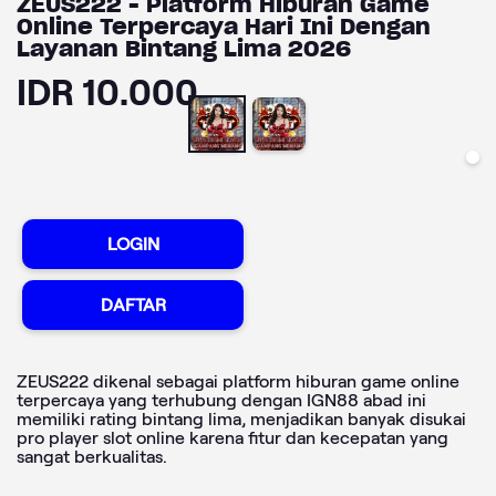
ZEUS222 - Platform Hiburan Game
Online Terpercaya Hari Ini Dengan
Layanan Bintang Lima 2026
IDR 10.000
LOGIN
DAFTAR
ZEUS222 dikenal sebagai platform hiburan game online
terpercaya yang terhubung dengan IGN88 abad ini
memiliki rating bintang lima, menjadikan banyak disukai
pro player slot online karena fitur dan kecepatan yang
sangat berkualitas.