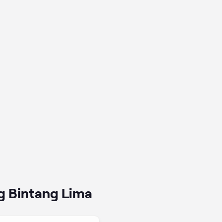
ng Bintang Lima