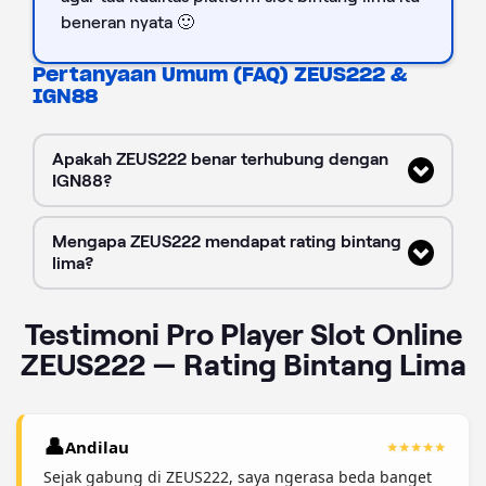
beneran nyata 🙂
Pertanyaan Umum (FAQ) ZEUS222 &
IGN88
Apakah ZEUS222 benar terhubung dengan
IGN88?
Mengapa ZEUS222 mendapat rating bintang
lima?
Testimoni Pro Player Slot Online
ZEUS222 — Rating Bintang Lima
Andilau
Sejak gabung di ZEUS222, saya ngerasa beda banget