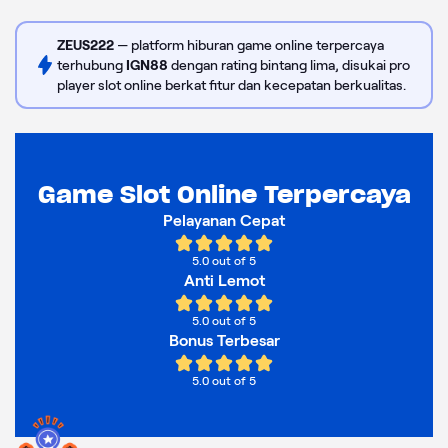
ZEUS222
— platform hiburan game online terpercaya
terhubung
IGN88
dengan rating bintang lima, disukai pro
player slot online berkat fitur dan kecepatan berkualitas.
Game Slot Online Terpercaya
Pelayanan Cepat
5.0 out of 5
Anti Lemot
5.0 out of 5
Bonus Terbesar
5.0 out of 5