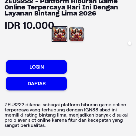
ZEUS222 - Platform Hiburan Game
Online Terpercaya Hari Ini Dengan
Layanan Bintang Lima 2026
IDR 10.000
LOGIN
DAFTAR
ZEUS222 dikenal sebagai platform hiburan game online
terpercaya yang terhubung dengan IGN88 abad ini
memiliki rating bintang lima, menjadikan banyak disukai
pro player slot online karena fitur dan kecepatan yang
sangat berkualitas.