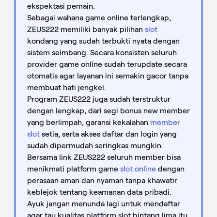
ekspektasi pemain.
Sebagai wahana game online terlengkap,
ZEUS222 memiliki banyak pilihan
slot
kondang yang sudah terbukti nyata dengan
sistem seimbang. Secara konsisten seluruh
provider game online sudah terupdate secara
otomatis agar layanan ini semakin gacor tanpa
membuat hati jengkel.
Program ZEUS222 juga sudah terstruktur
dengan lengkap, dari segi bonus new member
yang berlimpah, garansi kekalahan
member
slot
setia, serta akses daftar dan login yang
sudah dipermudah seringkas mungkin.
Bersama link ZEUS222 seluruh member bisa
menikmati platform game
slot online
dengan
perasaan aman dan nyaman tanpa khawatir
keblejok tentang keamanan data pribadi.
Ayuk jangan menunda lagi untuk mendaftar
agar tau kualitas platform slot bintang lima itu