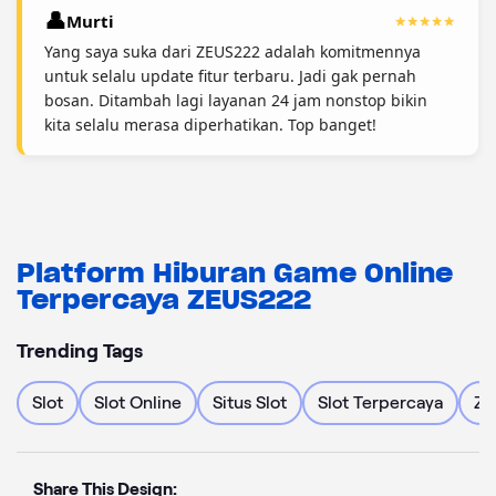
Murti
Yang saya suka dari ZEUS222 adalah komitmennya
untuk selalu update fitur terbaru. Jadi gak pernah
bosan. Ditambah lagi layanan 24 jam nonstop bikin
kita selalu merasa diperhatikan. Top banget!
Platform Hiburan Game Online
Terpercaya ZEUS222
Trending Tags
Slot
Slot Online
Situs Slot
Slot Terpercaya
ZE
Share This Design: