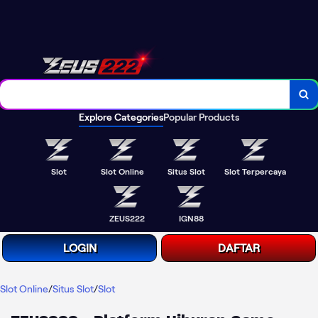
Terpercaya
Platform Hiburan Game Online Dengan Layanan Bintang Lima 2026
Terhubung Dengan IGN88 — Akses Login & Daftar Semakin Ringkas
Disukai Pro Player Slot Online Berkat Fitur & Kecepatan Berkualitas
Explore Categories
Popular Products
Slot
Slot Online
Situs Slot
Slot Terpercaya
ZEUS222
IGN88
LOGIN
DAFTAR
Slot Online
/
Situs Slot
/
Slot