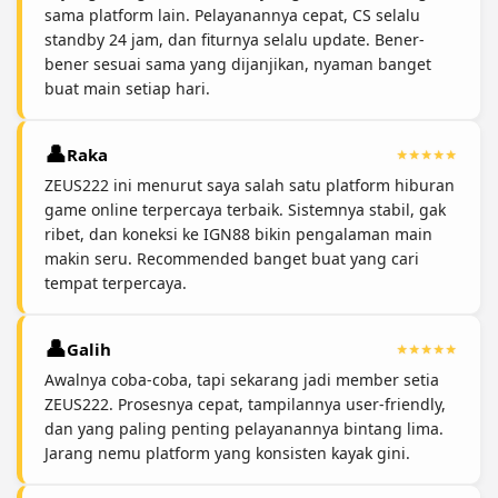
sama platform lain. Pelayanannya cepat, CS selalu
standby 24 jam, dan fiturnya selalu update. Bener-
bener sesuai sama yang dijanjikan, nyaman banget
buat main setiap hari.
Raka
ZEUS222 ini menurut saya salah satu platform hiburan
game online terpercaya terbaik. Sistemnya stabil, gak
ribet, dan koneksi ke IGN88 bikin pengalaman main
makin seru. Recommended banget buat yang cari
tempat terpercaya.
Galih
Awalnya coba-coba, tapi sekarang jadi member setia
ZEUS222. Prosesnya cepat, tampilannya user-friendly,
dan yang paling penting pelayanannya bintang lima.
Jarang nemu platform yang konsisten kayak gini.