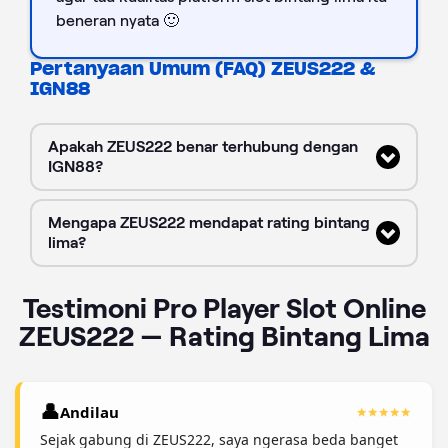
beneran nyata 🙂
Pertanyaan Umum (FAQ) ZEUS222 &
IGN88
Apakah ZEUS222 benar terhubung dengan
IGN88?
Mengapa ZEUS222 mendapat rating bintang
lima?
Testimoni Pro Player Slot Online
ZEUS222 — Rating Bintang Lima
Andilau
Sejak gabung di ZEUS222, saya ngerasa beda banget