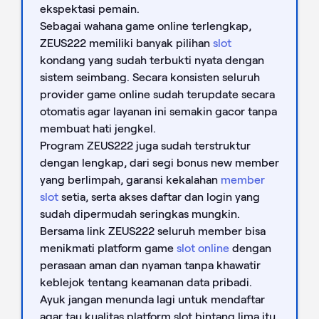
ekspektasi pemain.
Sebagai wahana game online terlengkap,
ZEUS222 memiliki banyak pilihan
slot
kondang yang sudah terbukti nyata dengan
sistem seimbang. Secara konsisten seluruh
provider game online sudah terupdate secara
otomatis agar layanan ini semakin gacor tanpa
membuat hati jengkel.
Program ZEUS222 juga sudah terstruktur
dengan lengkap, dari segi bonus new member
yang berlimpah, garansi kekalahan
member
slot
setia, serta akses daftar dan login yang
sudah dipermudah seringkas mungkin.
Bersama link ZEUS222 seluruh member bisa
menikmati platform game
slot online
dengan
perasaan aman dan nyaman tanpa khawatir
keblejok tentang keamanan data pribadi.
Ayuk jangan menunda lagi untuk mendaftar
agar tau kualitas platform slot bintang lima itu