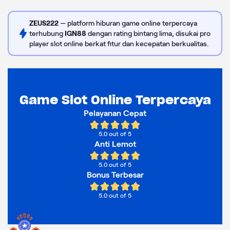
ZEUS222
— platform hiburan game online terpercaya
terhubung
IGN88
dengan rating bintang lima, disukai pro
player slot online berkat fitur dan kecepatan berkualitas.
Game Slot Online Terpercaya
Pelayanan Cepat
5.0 out of 5
Anti Lemot
5.0 out of 5
Bonus Terbesar
5.0 out of 5