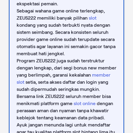
ekspektasi pemain.
Sebagai wahana game online terlengkap,
ZEUS222 memiliki banyak pilihan
slot
kondang yang sudah terbukti nyata dengan
sistem seimbang. Secara konsisten seluruh
provider game online sudah terupdate secara
otomatis agar layanan ini semakin gacor tanpa
membuat hati jengkel.
Program ZEUS222 juga sudah terstruktur
dengan lengkap, dari segi bonus new member
yang berlimpah, garansi kekalahan
member
slot
setia, serta akses daftar dan login yang
sudah dipermudah seringkas mungkin.
Bersama link ZEUS222 seluruh member bisa
menikmati platform game
slot online
dengan
perasaan aman dan nyaman tanpa khawatir
keblejok tentang keamanan data pribadi.
Ayuk jangan menunda lagi untuk mendaftar
agar tau kualitas platform slot bintang lima itu