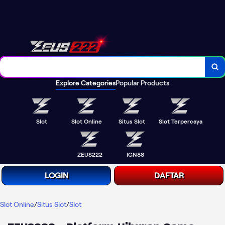
Terhubung Dengan IGN88 — Akses Login & Daftar Semakin Ringkas
Disukai Pro Player Slot Online Berkat Fitur & Kecepatan Berkualitas
Explore Categories
Popular Products
Slot
Slot Online
Situs Slot
Slot Terpercaya
ZEUS222
IGN88
LOGIN
DAFTAR
Slot Online
/
Situs Slot
/
Slot