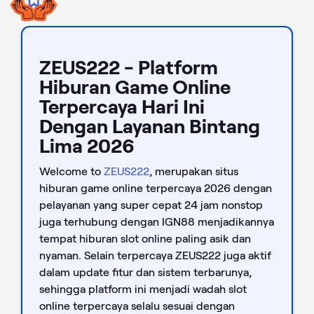
ZEUS222 - Platform
Hiburan Game Online
Terpercaya Hari Ini
Dengan Layanan Bintang
Lima 2026
Welcome to
ZEUS222
, merupakan situs
hiburan game online terpercaya 2026 dengan
pelayanan yang super cepat 24 jam nonstop
juga terhubung dengan IGN88 menjadikannya
tempat hiburan slot online paling asik dan
nyaman. Selain terpercaya ZEUS222 juga aktif
dalam update fitur dan sistem terbarunya,
sehingga platform ini menjadi wadah slot
online terpercaya selalu sesuai dengan