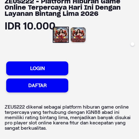
ZEUS222 - Platform Hiburan Game
Online Terpercaya Hari Ini Dengan
Layanan Bintang Lima 2026
IDR 10.000
LOGIN
DAFTAR
ZEUS222 dikenal sebagai platform hiburan game online
terpercaya yang terhubung dengan IGN88 abad ini
memiliki rating bintang lima, menjadikan banyak disukai
pro player slot online karena fitur dan kecepatan yang
sangat berkualitas.