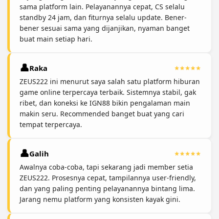
sama platform lain. Pelayanannya cepat, CS selalu
standby 24 jam, dan fiturnya selalu update. Bener-
bener sesuai sama yang dijanjikan, nyaman banget
buat main setiap hari.
Raka
ZEUS222 ini menurut saya salah satu platform hiburan
game online terpercaya terbaik. Sistemnya stabil, gak
ribet, dan koneksi ke IGN88 bikin pengalaman main
makin seru. Recommended banget buat yang cari
tempat terpercaya.
Galih
Awalnya coba-coba, tapi sekarang jadi member setia
ZEUS222. Prosesnya cepat, tampilannya user-friendly,
dan yang paling penting pelayanannya bintang lima.
Jarang nemu platform yang konsisten kayak gini.