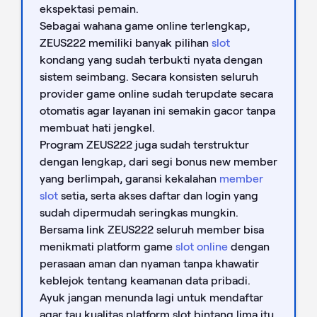
ekspektasi pemain.
Sebagai wahana game online terlengkap,
ZEUS222 memiliki banyak pilihan
slot
kondang yang sudah terbukti nyata dengan
sistem seimbang. Secara konsisten seluruh
provider game online sudah terupdate secara
otomatis agar layanan ini semakin gacor tanpa
membuat hati jengkel.
Program ZEUS222 juga sudah terstruktur
dengan lengkap, dari segi bonus new member
yang berlimpah, garansi kekalahan
member
slot
setia, serta akses daftar dan login yang
sudah dipermudah seringkas mungkin.
Bersama link ZEUS222 seluruh member bisa
menikmati platform game
slot online
dengan
perasaan aman dan nyaman tanpa khawatir
keblejok tentang keamanan data pribadi.
Ayuk jangan menunda lagi untuk mendaftar
agar tau kualitas platform slot bintang lima itu