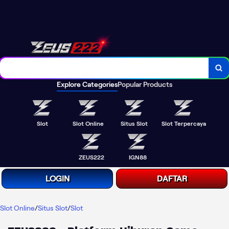
Terhubung Dengan IGN88 — Akses Login & Daftar Semakin Ringkas
Disukai Pro Player Slot Online Berkat Fitur & Kecepatan Berkualitas
Explore Categories
Popular Products
Slot
Slot Online
Situs Slot
Slot Terpercaya
ZEUS222
IGN88
LOGIN
DAFTAR
Slot Online
/
Situs Slot
/
Slot