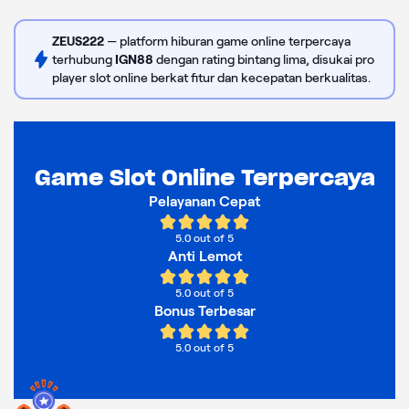
ZEUS222
— platform hiburan game online terpercaya
terhubung
IGN88
dengan rating bintang lima, disukai pro
player slot online berkat fitur dan kecepatan berkualitas.
Game Slot Online Terpercaya
Pelayanan Cepat
5.0 out of 5
Anti Lemot
5.0 out of 5
Bonus Terbesar
5.0 out of 5