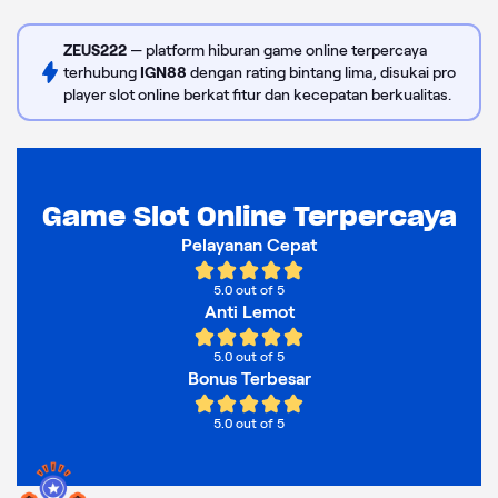
ZEUS222
— platform hiburan game online terpercaya
terhubung
IGN88
dengan rating bintang lima, disukai pro
player slot online berkat fitur dan kecepatan berkualitas.
Game Slot Online Terpercaya
Pelayanan Cepat
5.0 out of 5
Anti Lemot
5.0 out of 5
Bonus Terbesar
5.0 out of 5