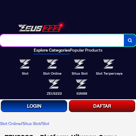
Terhubung Dengan IGN88 — Akses Login & Daftar Semakin Ringkas
Disukai Pro Player Slot Online Berkat Fitur & Kecepatan Berkualitas
Explore Categories
Popular Products
Slot
Slot Online
Situs Slot
Slot Terpercaya
ZEUS222
IGN88
LOGIN
DAFTAR
Slot Online
/
Situs Slot
/
Slot