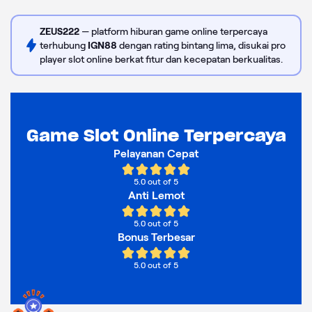
ZEUS222
— platform hiburan game online terpercaya
terhubung
IGN88
dengan rating bintang lima, disukai pro
player slot online berkat fitur dan kecepatan berkualitas.
Game Slot Online Terpercaya
Pelayanan Cepat
5.0 out of 5
Anti Lemot
5.0 out of 5
Bonus Terbesar
5.0 out of 5