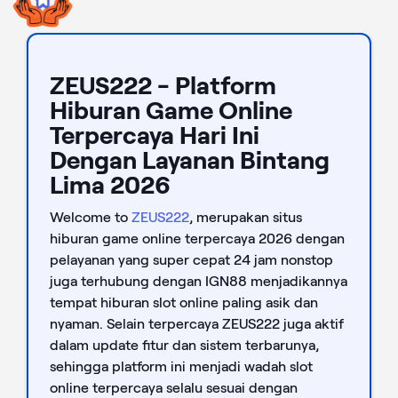
ZEUS222 - Platform
Hiburan Game Online
Terpercaya Hari Ini
Dengan Layanan Bintang
Lima 2026
Welcome to
ZEUS222
, merupakan situs
hiburan game online terpercaya 2026 dengan
pelayanan yang super cepat 24 jam nonstop
juga terhubung dengan IGN88 menjadikannya
tempat hiburan slot online paling asik dan
nyaman. Selain terpercaya ZEUS222 juga aktif
dalam update fitur dan sistem terbarunya,
sehingga platform ini menjadi wadah slot
online terpercaya selalu sesuai dengan